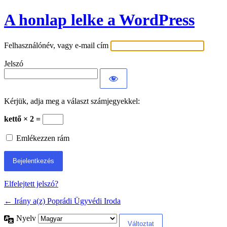
A honlap lelke a WordPress
Felhasználónév, vagy e-mail cím
Jelszó
Kérjük, adja meg a választ számjegyekkel:
kettő × 2 =
Emlékezzen rám
Elfelejtett jelszó?
← Irány a(z) Poprádi Ügyvédi Iroda
Nyelv