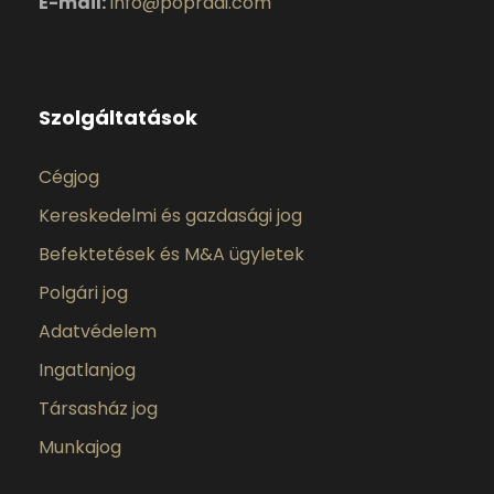
E-mail:
info@popradi.com
Szolgáltatások
Cégjog
Kereskedelmi és gazdasági jog
Befektetések és M&A ügyletek
Polgári jog
Adatvédelem
Ingatlanjog
Társasház jog
Munkajog