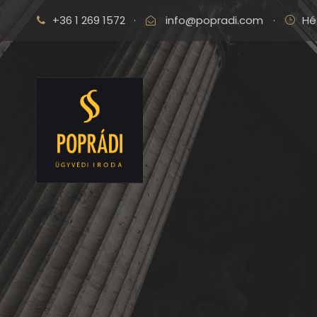
+36 1 269 1572
·
info@popradi.com
·
Hé