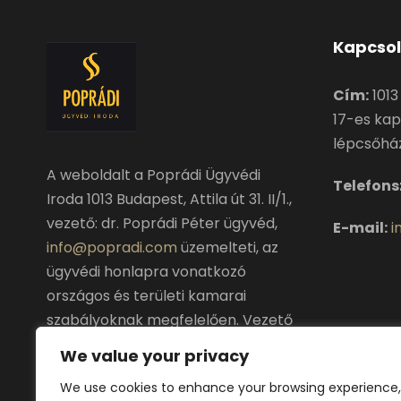
Kapcsol
Cím:
1013 
17-es kap
lépcsőhá
A weboldalt a Poprádi Ügyvédi
Telefon
Iroda 1013 Budapest, Attila út 31. II/1.,
vezető: dr. Poprádi Péter ügyvéd,
E-mail:
i
info@popradi.com
üzemelteti, az
ügyvédi honlapra vonatkozó
országos és területi kamarai
szabályoknak megfelelően. Vezető
ügyvéd, a Budapesti Ügyvédi
We value your privacy
Kamara tagja.
We use cookies to enhance your browsing experience,