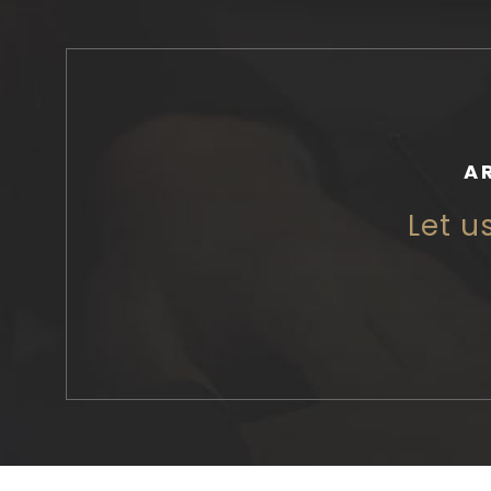
A
Let u