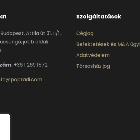
at
Szolgáltatások
Budapest, Attila út 31. II/1.,
Cégjog
ucsengő, jobb oldali
Befektetések és M&A ügy
z
Adatvédelem
szám:
+36 1 269 1572
Társasház jog
nfo@popradi.com