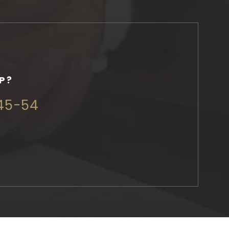
P?
345-54