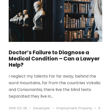
Doctor’s Failure to Diagnose a
Medical Condition – Can a Lawyer
Help?
I neglect my talents Far far away, behind the
word mountains, far from the countries Vokalia
and Consonantia, there live the blind texts.
Separated they live in...
2019-02-28
•
Developer
•
Employment
,
Property
•
0