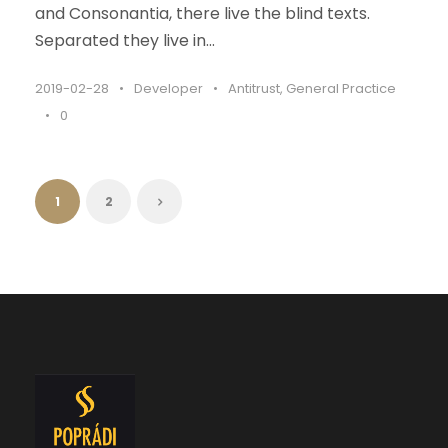
and Consonantia, there live the blind texts.
Separated they live in...
2019-02-28
•
Developer
•
Antitrust
,
General Practice
•
0
1
2