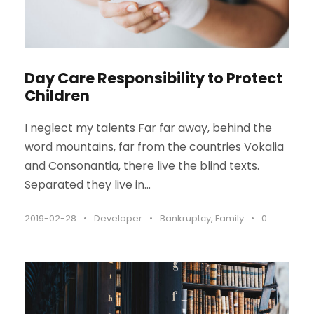
Day Care Responsibility to Protect
Children
I neglect my talents Far far away, behind the
word mountains, far from the countries Vokalia
and Consonantia, there live the blind texts.
Separated they live in...
2019-02-28
•
Developer
•
Bankruptcy
,
Family
•
0