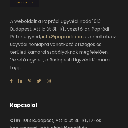
A weboldalt a Poprádi Ügyvédi Iroda 1013
Budapest, Attila út 31. II/1., vezető: dr. Poprádi
Péter ügyvéd,
info@popradi.com
üzemelteti, az
ügyvédi honlapra vonatkozó országos és
területi kamarai szabályoknak megfelelően.
Vezető ügyvéd, a Budapesti Ügyvédi Kamara
tagja.
Kapcsolat
Cím:
1013 Budapest, Attila út 31. II/1., 17-es