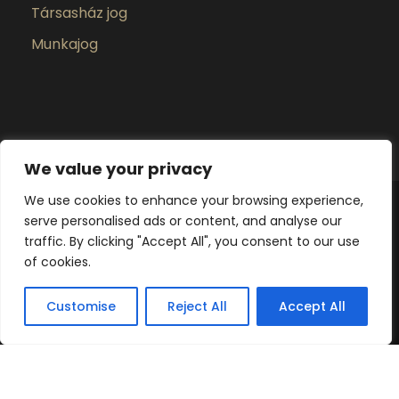
Társasház jog
Munkajog
We value your privacy
We use cookies to enhance your browsing experience,
serve personalised ads or content, and analyse our
Poprádi Ügyvédi Iroda 2025 ©Minden Jog
traffic. By clicking "Accept All", you consent to our use
fenntartva
of cookies.
Adatkezelési tájékoztató
Adatvédelmi
szabályzat
Customise
Reject All
Accept All