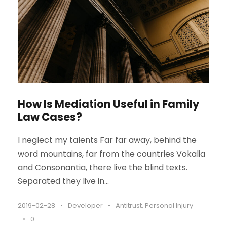
How Is Mediation Useful in Family
Law Cases?
I neglect my talents Far far away, behind the
word mountains, far from the countries Vokalia
and Consonantia, there live the blind texts.
Separated they live in...
2019-02-28
•
Developer
•
Antitrust
,
Personal Injury
•
0