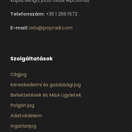
kapucsengő, jobb oldali lépcsőház
Telefonszám:
+36 1 269 1572
E-mail:
info@popradi.com
Szolgáltatások
Cégjog
Kereskedelmi és gazdasági jog
Befektetések és M&A ügyletek
Polgári jog
Adatvédelem
Ingatlanjog