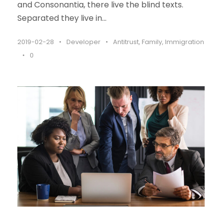
and Consonantia, there live the blind texts.
Separated they live in...
2019-02-28
•
Developer
•
Antitrust
,
Family
,
Immigration
•
0